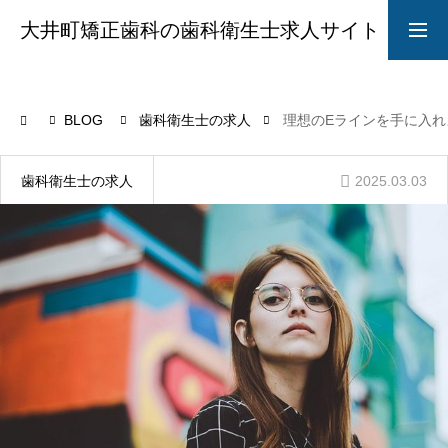
大井町矯正歯科の歯科衛生士求人サイト
求人募集要項
採用LINE
BLOG
歯科衛生士の求人
理想のEラインを手に入れ
院長からのメッセージ
2025.03.03
歯科衛生士の求人
ABOUT
STYLE
CAREER