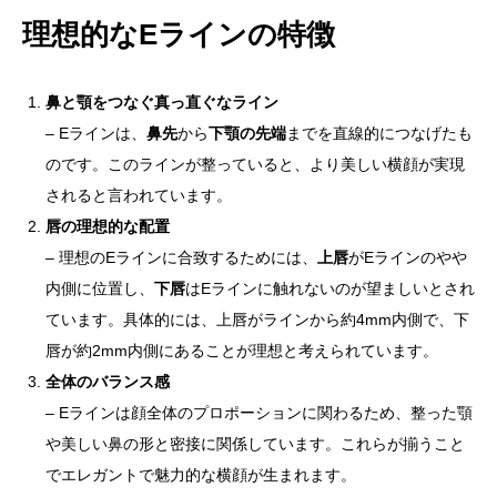
理想的なEラインの特徴
鼻と顎をつなぐ真っ直ぐなライン
– Eラインは、
鼻先
から
下顎の先端
までを直線的につなげたも
のです。このラインが整っていると、より美しい横顔が実現
されると言われています。
唇の理想的な配置
– 理想のEラインに合致するためには、
上唇
がEラインのやや
内側に位置し、
下唇
はEラインに触れないのが望ましいとされ
ています。具体的には、上唇がラインから約4mm内側で、下
唇が約2mm内側にあることが理想と考えられています。
全体のバランス感
– Eラインは顔全体のプロポーションに関わるため、整った顎
や美しい鼻の形と密接に関係しています。これらが揃うこと
でエレガントで魅力的な横顔が生まれます。