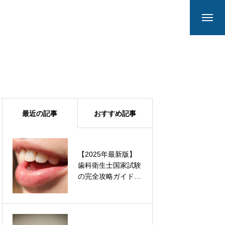
最近の記事
おすすめ記事
【2025年最新版】
大井町から東京駅
歯科衛生士国家試験
タクシー料金完全ガ
の完全攻略ガイド｜
イド｜最短ルート・
試験日程から合格
時間・アプリ活用法
率・効果的な勉強法
まで徹底解説
まで徹底解説