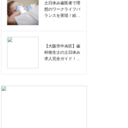
土日休み歯医者で理
歯科衛生士の求人事
想のワークライフバ
情と未来の展望！高
ランスを実現！給
給与とキャリアアッ
与・求人の見つけ方
プの可能性を徹底解
完全ガイド
説
【大阪市中央区】歯
【驚き】口ゴボがか
科衛生士の土日休み
わいい芸能人たち！
求人完全ガイド！給
意外な魅力と小顔メ
与・おすすめ医院・
イク術
転職成功のコツまで
徹底解説