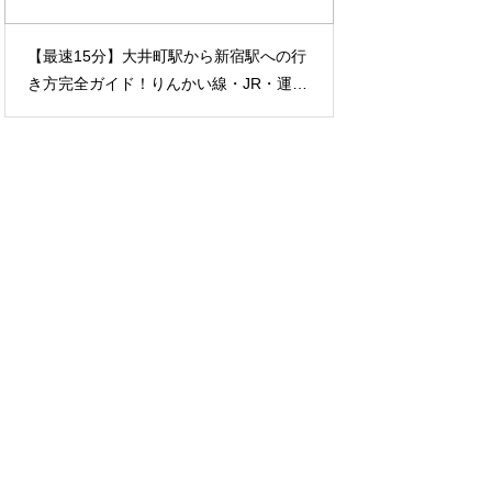
【最速15分】大井町駅から新宿駅への行
大井町はどこ？神
き方完全ガイド！りんかい線・JR・運賃
ット完全ガイド｜
比較まで徹底解説
兼ね備えた理想の