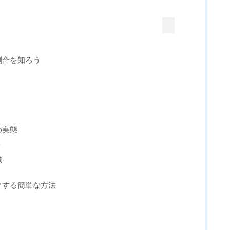
割合を知ろう
の実態
？
識
ックする簡単な方法