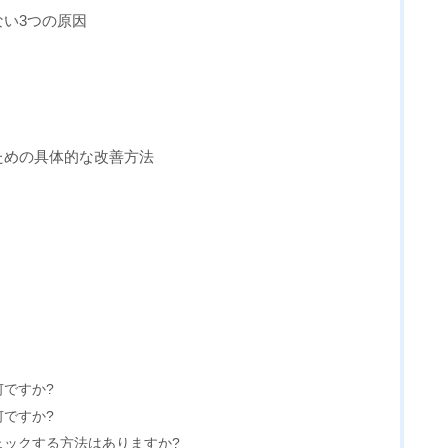
ない3つの原因
るための具体的な改善方法
院長からのメ
ABOUT
何ですか?
何ですか?
ェックする方法はありますか?