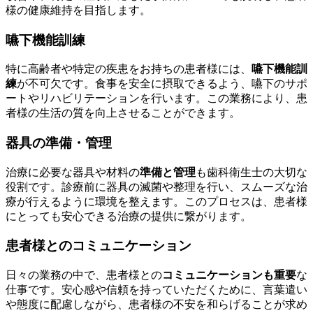
様の健康維持を目指します。
嚥下機能訓練
特に高齢者や特定の疾患をお持ちの患者様には、
嚥下機能訓
練
が不可欠です。食事を安全に摂取できるよう、嚥下のサポ
ートやリハビリテーションを行います。この業務により、患
者様の生活の質を向上させることができます。
器具の準備・管理
治療に必要な器具や材料の
準備と管理
も歯科衛生士の大切な
役割です。診療前に器具の滅菌や整理を行い、スムーズな治
療が行えるように環境を整えます。このプロセスは、患者様
にとっても安心できる治療の提供に繋がります。
患者様とのコミュニケーション
日々の業務の中で、患者様との
コミュニケーションも重要
な
仕事です。安心感や信頼を持っていただくために、言葉遣い
や態度に配慮しながら、患者様の不安を和らげることが求め