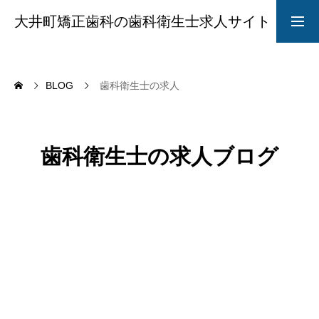
大井町矯正歯科の歯科衛生士求人サイト
求人募集要項
採用LINE
BLOG
歯科衛生士の求人
院長からのメッセージ
歯科衛生士の求人ブログ
ABOUT
STYLE
全ての記事
歯科衛生士の求人
矯正歯科
品川区の求人
CAREER