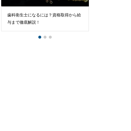
すきっ歯の印象を徹底解説！知恵袋で学
Eラインじゃない
ぶ魅力アップ術
独自の横顔美を手