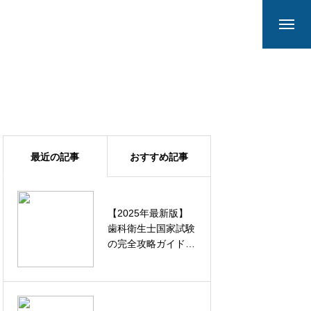
最近の記事
おすすめ記事
【2025年最新版】
都内 週休3日制の最
歯科衛生士国家試験
新動向と実体験：働
の完全攻略ガイド｜
き方の新しい選択肢
試験日程から合格
率・効果的な勉強法
まで徹底解説