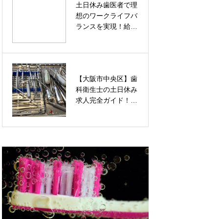
土日休み歯医者で理
すきっ歯を解消！前
想のワークライフバ
歯だけマウスピース
ランスを実現！給
矯正のメリット・デ
与・求人の見つけ方
メリット徹底解説
完全ガイド
【大阪市中央区】歯
山手線 駅一覧完全
科衛生士の土日休み
ガイド！全30駅の特
求人完全ガイド！給
徴と内回り・外回り
与・おすすめ医院・
の違いを徹底解説
転職成功のコツまで
徹底解説