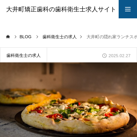
大井町矯正歯科の歯科衛生士求人サイト
求人募集要項
採用LINE
BLOG
歯科衛生士の求人
大井町の隠れ家ランチス
院長からのメッセージ
歯科衛生士の求人
2025.02.27
ABOUT
STYLE
CAREER