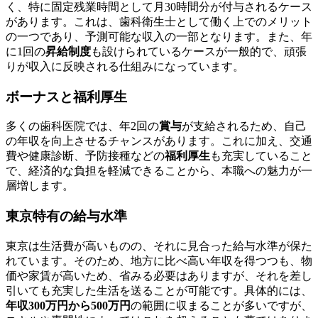
く、特に固定残業時間として月30時間分が付与されるケース
があります。これは、歯科衛生士として働く上でのメリット
の一つであり、予測可能な収入の一部となります。また、年
に1回の
昇給制度
も設けられているケースが一般的で、頑張
りが収入に反映される仕組みになっています。
ボーナスと福利厚生
多くの歯科医院では、年2回の
賞与
が支給されるため、自己
の年収を向上させるチャンスがあります。これに加え、交通
費や健康診断、予防接種などの
福利厚生
も充実していること
で、経済的な負担を軽減できることから、本職への魅力が一
層増します。
東京特有の給与水準
東京は生活費が高いものの、それに見合った給与水準が保た
れています。そのため、地方に比べ高い年収を得つつも、物
価や家賃が高いため、省みる必要はありますが、それを差し
引いても充実した生活を送ることが可能です。具体的には、
年収300万円から500万円
の範囲に収まることが多いですが、