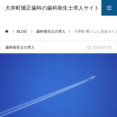
大井町矯正歯科の歯科衛生士求人サイト
求人募集要項
採用LINE
BLOG
歯科衛生士の求人
大井町 暇つぶし完全ガイ
院長からのメッセージ
歯科衛生士の求人
2025.07.02
ABOUT
STYLE
CAREER