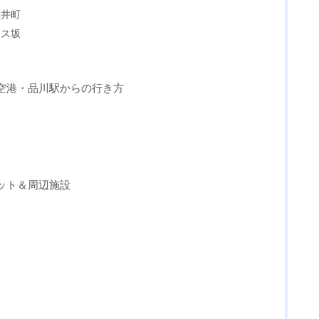
大井町
ムス坂
田空港・品川駅からの行き方
ポット＆周辺施設