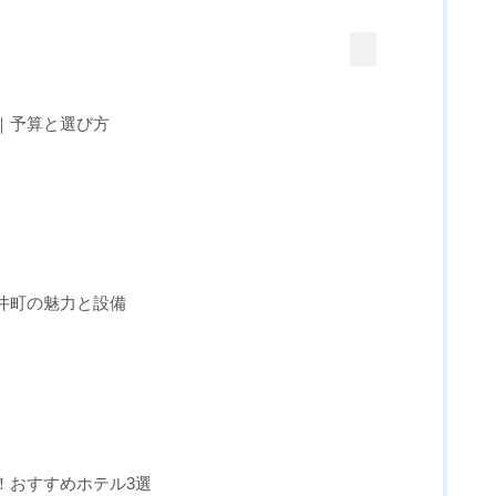
すきっ歯の輪ゴムによる矯正方法とは？
健康被害を避けるために知っておくべき
こと
情｜予算と選び方
大井町の魅力と設備
る！おすすめホテル3選