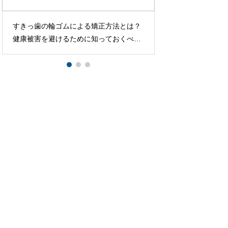
歯科衛生士オープニングスタッフの魅力
横顔イケメンへの道
とは？給与相場・仕事内容・成功のポイ
つの秘訣と芸能人
ントを完全解説