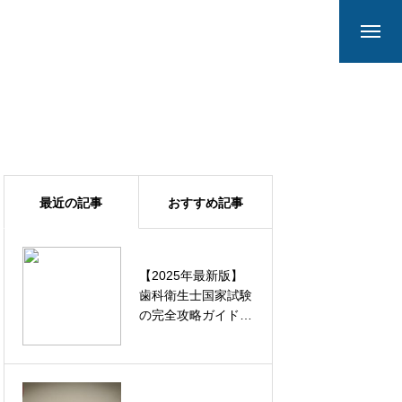
最近の記事
おすすめ記事
【2025年最新版】
口ゴボが恥ずかし
歯科衛生士国家試験
い？見た目だけじゃ
の完全攻略ガイド｜
ない健康リスクと改
試験日程から合格
善法を解説！
率・効果的な勉強法
まで徹底解説