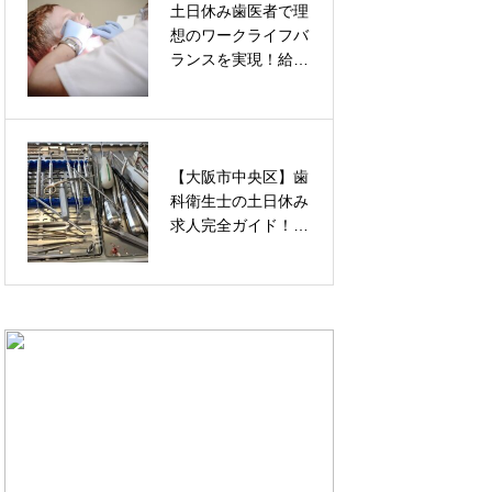
土日休み歯医者で理
横顔イケメンへの
想のワークライフバ
道！魅力を引き出す
ランスを実現！給
5つの秘訣と芸能人
与・求人の見つけ方
ヘアスタイル
完全ガイド
【大阪市中央区】歯
大井町 暇つぶし完
科衛生士の土日休み
全ガイド！駅チカの
求人完全ガイド！給
最強スポット15選で
与・おすすめ医院・
時間を有効活用
転職成功のコツまで
徹底解説