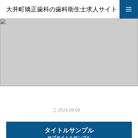
大井町矯正歯科の歯科衛生士求人サイト
カテゴリー1
求人募集要項
採用LINE
院長からのメッセージ
ABOUT
STYLE
2024.09.09
CAREER
タイトルサンプル
サブタイトルサンプル