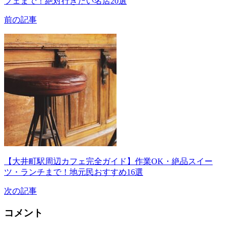
フェまで！絶対行きたい名店20選
前の記事
【大井町駅周辺カフェ完全ガイド】作業OK・絶品スイー
ツ・ランチまで！地元民おすすめ16選
次の記事
コメント