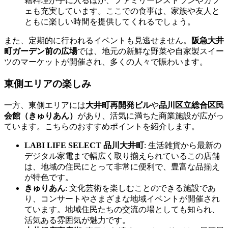
籍料理が手に入るほか、ファミリーレストランやカフ
ェも充実しています。ここでの食事は、家族や友人と
ともに楽しい時間を提供してくれるでしょう。
また、定期的に行われるイベントも見逃せません。
阪急大井
町ガーデン前の広場
では、地元の新鮮な野菜や自家製スイー
ツのマーケットが開催され、多くの人々で賑わいます。
東側エリアの楽しみ
一方、東側エリアには
大井町再開発ビル
や
品川区立総合区民
会館（きゅりあん）
があり、活気に満ちた商業施設が広がっ
ています。こちらのおすすめポイントを紹介します。
LABI LIFE SELECT 品川大井町
: 生活雑貨から最新の
デジタル家電まで幅広く取り揃えられているこの店舗
は、地域の住民にとって非常に便利で、豊富な品揃え
が特色です。
きゅりあん
: 文化芸術を楽しむことのできる施設であ
り、コンサートやさまざまな地域イベントが開催され
ています。地域住民たちの交流の場としても知られ、
活気ある雰囲気が魅力です。