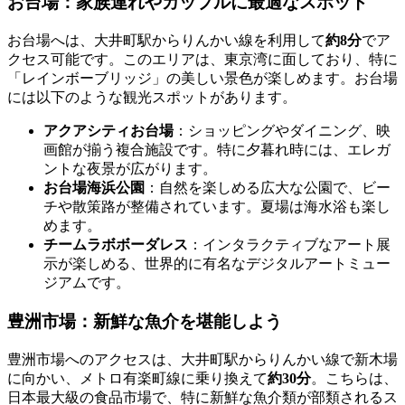
お台場：家族連れやカップルに最適なスポット
お台場へは、大井町駅からりんかい線を利用して
約8分
でア
クセス可能です。このエリアは、東京湾に面しており、特に
「レインボーブリッジ」の美しい景色が楽しめます。お台場
には以下のような観光スポットがあります。
アクアシティお台場
：ショッピングやダイニング、映
画館が揃う複合施設です。特に夕暮れ時には、エレガ
ントな夜景が広がります。
お台場海浜公園
：自然を楽しめる広大な公園で、ビー
チや散策路が整備されています。夏場は海水浴も楽し
めます。
チームラボボーダレス
：インタラクティブなアート展
示が楽しめる、世界的に有名なデジタルアートミュー
ジアムです。
豊洲市場：新鮮な魚介を堪能しよう
豊洲市場へのアクセスは、大井町駅からりんかい線で新木場
に向かい、メトロ有楽町線に乗り換えて
約30分
。こちらは、
日本最大級の食品市場で、特に新鮮な魚介類が部類されるス